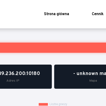
Strona główna
Cennik
39.236.200:10180
- unknown ma
Adres IP
Mapa