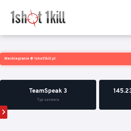
Meskiegranie @ 1shot1kill.pl
TeamSpeak 3
145.2
Typ serwera