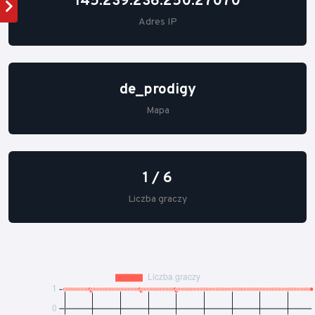
145.239.236.250:27070
Adres IP
de_prodigy
Mapa
1 / 6
Liczba graczy