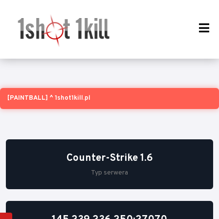
[PAINTBALL] ^ 1shot1kill.pl
Counter-Strike 1.6
Typ serwera