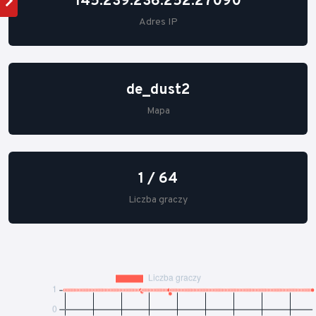
145.239.236.252:27090
Adres IP
de_dust2
Mapa
1 / 64
Liczba graczy