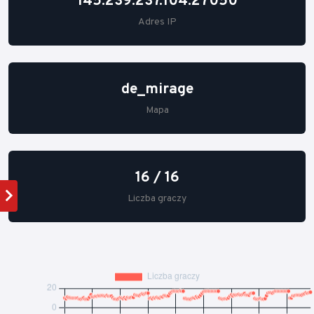
145.239.237.104:27050
Adres IP
de_mirage
Mapa
16 / 16
Liczba graczy