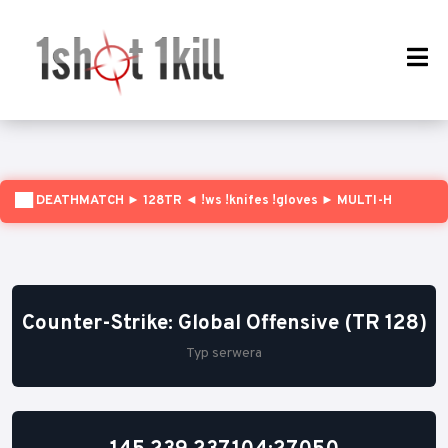
██ DEATHMATCH ► 128TR ◄ !ws !knifes !gloves ► MULTI-H
Counter-Strike: Global Offensive (TR 128)
Typ serwera