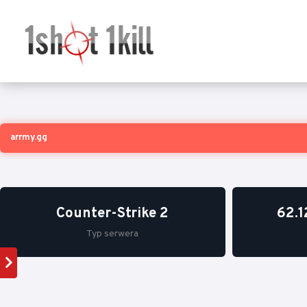
arrmy.gg
Counter-Strike 2
62.1
Typ serwera