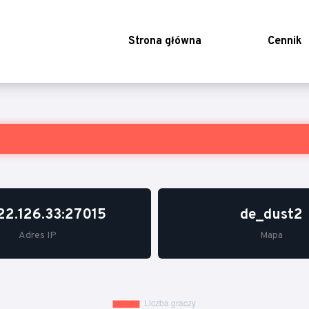
Strona główna
Cennik
22.126.33:27015
de_dust2
Adres IP
Mapa