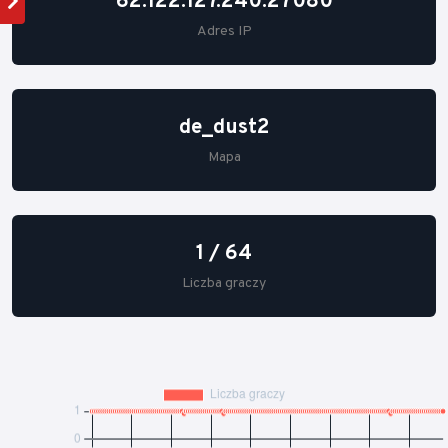
62.122.127.240:27080
Adres IP
de_dust2
Mapa
1 / 64
Liczba graczy