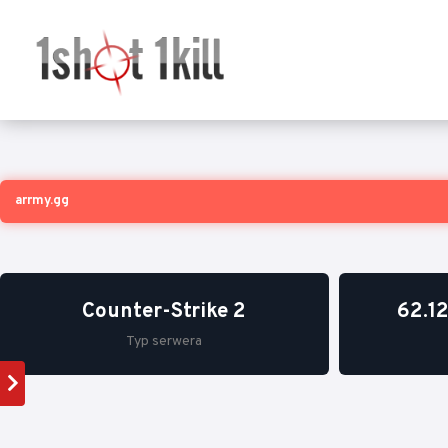
arrmy.gg
Counter-Strike 2
62.1
Typ serwera