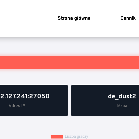
Strona główna
Cennik
22.127.241:27050
de_dust2
Adres IP
Mapa