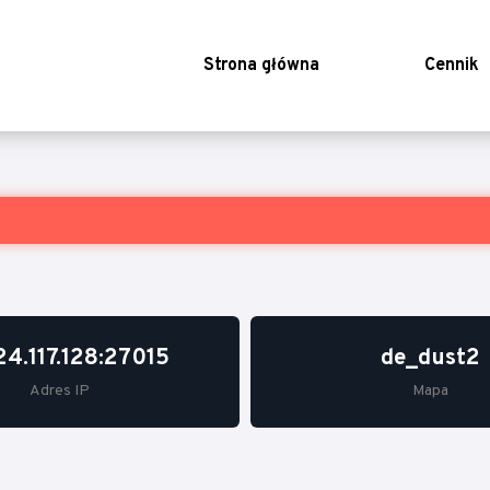
Strona główna
Cennik
24.117.128:27015
de_dust2
Adres IP
Mapa