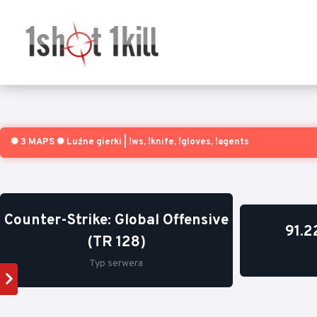
✺ 3 MAPS ✺ Luźne gierki | !ws, !knife, !gloves, !agents
Counter-Strike: Global Offensive
91.2
(TR 128)
Typ serwera