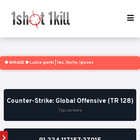
✺ MIRAGE ✺ Luźne gierki | !ws, !knife, !gloves
Counter-Strike: Global Offensive (TR 128)
Typ serwera