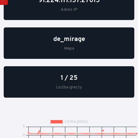
91.224.117.157:27015
Adres IP
de_mirage
Mapa
1 / 25
Liczba graczy