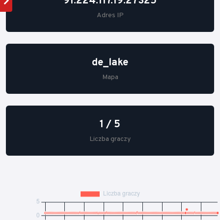
91.224.117.19:27325
Adres IP
de_lake
Mapa
1 / 5
Liczba graczy