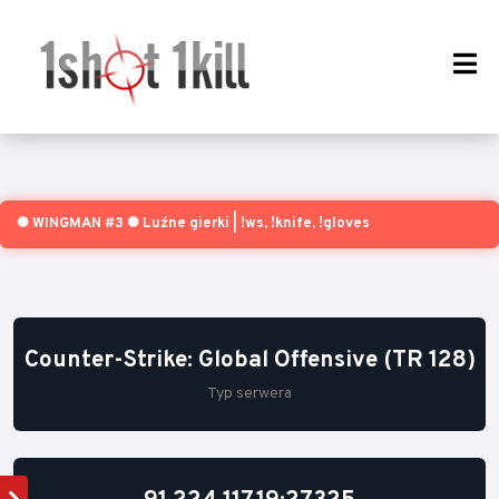
✺ WINGMAN #3 ✺ Luźne gierki | !ws, !knife, !gloves
Counter-Strike: Global Offensive (TR 128)
Typ serwera