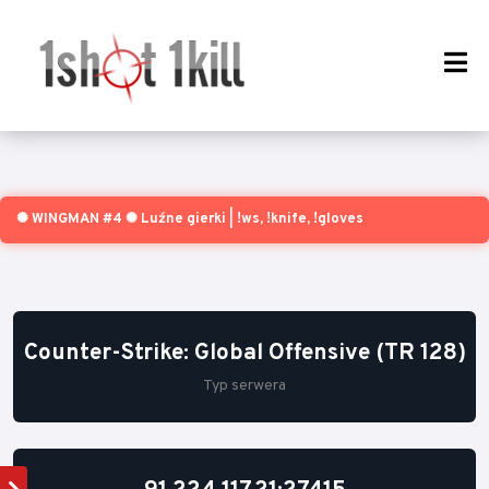
✺ WINGMAN #4 ✺ Luźne gierki | !ws, !knife, !gloves
Counter-Strike: Global Offensive (TR 128)
Typ serwera