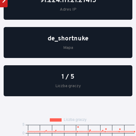
91.224.117.21:27415
Adres IP
de_shortnuke
Mapa
1 / 5
Liczba graczy